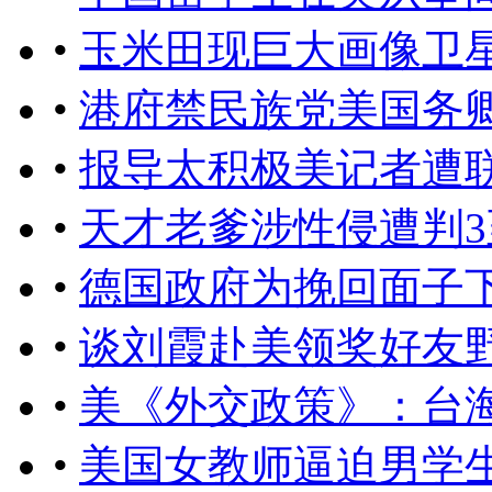
•
玉米田现巨大画像卫
•
港府禁民族党美国务
•
报导太积极美记者遭
•
天才老爹涉性侵遭判3
•
德国政府为挽回面子
•
谈刘霞赴美领奖好友
•
美《外交政策》：台
•
美国女教师逼迫男学