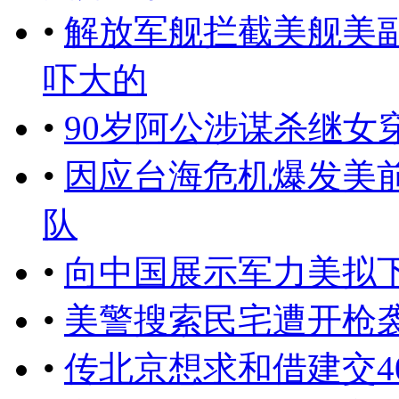
•
解放军舰拦截美舰美
吓大的
•
90岁阿公涉谋杀继女
•
因应台海危机爆发美
队
•
向中国展示军力美拟
•
美警搜索民宅遭开枪袭
•
传北京想求和借建交4