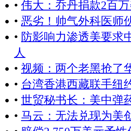
•
伟大：乔丹捐款2百
•
恶劣！帅气外科医师
•
防影响力渗透美要求
人
•
视频：两个老黑抢了
•
台湾香港西藏联手纽
•
世贸秘书长：美中弹
•
马云：无法兑现为美