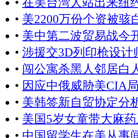
•
在美台湾人站出来纽
•
美2200万份个资被
•
美中第二波贸易战今
•
涉援交3D列印枪设计
•
闯公寓杀黑人邻居白
•
因应中俄威胁美CIA
•
美韩签新自贸协定分
•
美国5岁女童带大麻药
•
中国留学生在美从事