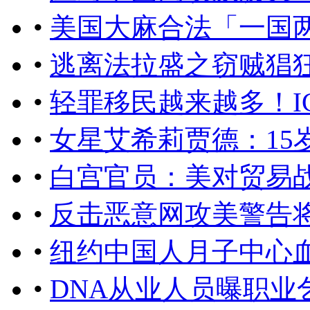
•
美国大麻合法「一国
•
逃离法拉盛之窃贼猖狂
•
轻罪移民越来越多！I
•
女星艾希莉贾德：15
•
白宫官员：美对贸易
•
反击恶意网攻美警告
•
纽约中国人月子中心
•
DNA从业人员曝职业