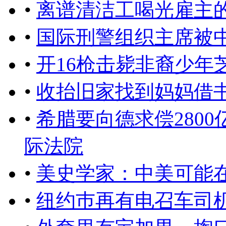
•
离谱清洁工喝光雇主
•
国际刑警组织主席被
•
开16枪击毙非裔少年
•
收抬旧家找到妈妈借书
•
希腊要向德求偿280
际法院
•
美史学家：中美可能
•
纽约巿再有电召车司