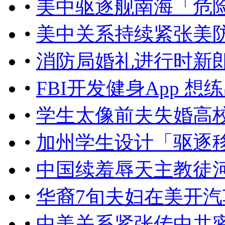
•
​美中驱逐舰南海「危
•
美中关系持续紧张美
•
消防局婚礼进行时新
•
FBI开发健身App 
•
学生太像前夫失婚高
•
加州学生设计「驱逐
•
中国续羞辱天主教徒
•
华裔7旬夫妇在美开
•
中美关系紧张传中共