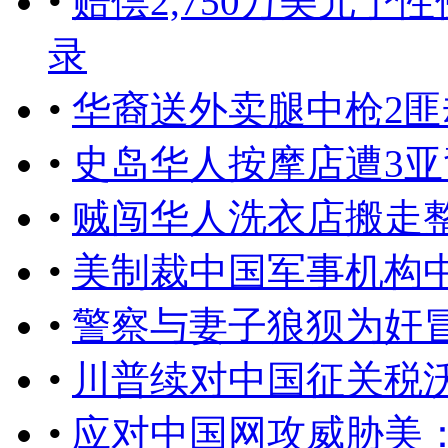
•
赔偿2,750万美元
录
•
华裔送外卖腿中枪2
•
史岛华人按摩店遭3
•
贼闯华人洗衣店搬走
•
美制裁中国军事机构
•
警察与妻子狼狈为奸
•
川普续对中国征关税
•
应对中国网攻威胁美