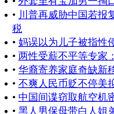
•
外套里有宝加男一掏
•
川普再威胁中国若报复
税
•
妈误以为儿子被指性
•
两性受薪不平等专家
•
华裔寄养家庭奇缺新
•
不爽人民币贬不停美
•
中国间谍窃取航空机
•
黑人男保母带白人姐