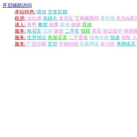
开启辅助访问
本站特色:
搭伙
交友征婚
租房:
法拉盛
布碌仑
皇后区
艾姆赫斯特
曼哈顿
长岛&新
请人:
美甲
餐馆
按摩
装修
保姆
其他
服务:
电召车
法律
旅馆
二手车
报税
美容
签证留学
律师
服务:
生意转让
房屋买卖
二手置换
维修水电
快递
保险
入
服务:
广告印刷
监控
失物招领
电脑网络
补习班
考牌练车