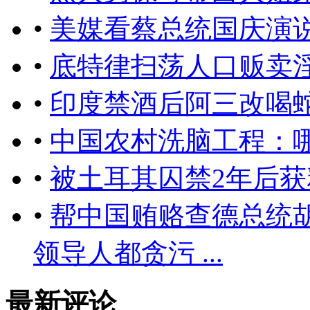
•
美媒看蔡总统国庆演
•
底特律扫荡人口贩卖淫
•
印度禁酒后阿三改喝
•
中国农村洗脑工程：
•
被土耳其囚禁2年后
•
帮中国贿赂查德总统
领导人都贪污 ...
最新评论