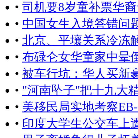
•
司机要8岁童补票华裔
•
中国女生入境答错问
•
北京、平壤关系冷冻
•
布碌仑女华童家中晕
•
被车行坑：华人买新
•
"河南坠子"把十九大
•
美移民局实地考察EB
•
印度大学生公交车上