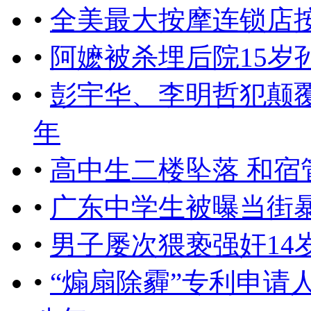
•
全美最大按摩连锁店按
•
阿嬷被杀埋后院15岁
•
彭宇华、李明哲犯颠覆
年
•
高中生二楼坠落 和
•
广东中学生被曝当街
•
男子屡次猥亵强奸14
•
“煽扇除霾”专利申请