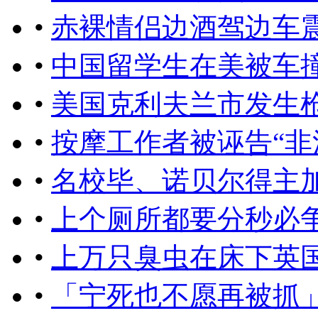
•
赤裸情侣边酒驾边车
•
中国留学生在美被车
•
美国克利夫兰市发生枪
•
按摩工作者被诬告“非
•
名校毕、诺贝尔得主加
•
上个厕所都要分秒必
•
上万只臭虫在床下英
•
「宁死也不愿再被抓」