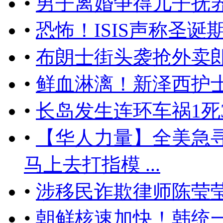
•
男子离婚争得儿子抚养
•
恐怖！ISIS声称圣诞
•
布朗士街头袭抢外卖郎
•
鲜血淋漓！新泽西护
•
长岛发生连环车祸1死
•
【华人力量】全美急
马上去打指模 ...
•
涉移民诈欺律师陈莹
•
朝鲜核速加快！韩统