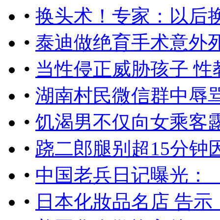
•
换头术！专家：以后
•
泰迪做绝育手术意外
•
当性侵正威胁孩子 
•
湖南村民微信群中辱
•
饥渴男不仅向女乘客露
•
跷二郎腿别超15分钟
•
中国老兵日记曝光：
•
日本化妝品名店 告示