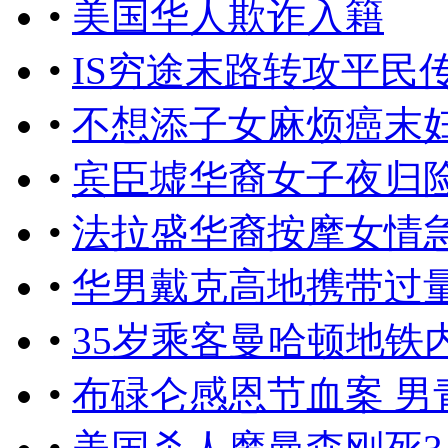
•
美国华人欺诈入籍
•
IS穷途末路转攻平民
•
不想添子女麻烦癌末
•
宾臣墟华裔女子夜归
•
法拉盛华裔按摩女情
•
华男戴克高地携带过
•
35岁乘客曼哈顿地铁
•
布碌仑感恩节血案 男