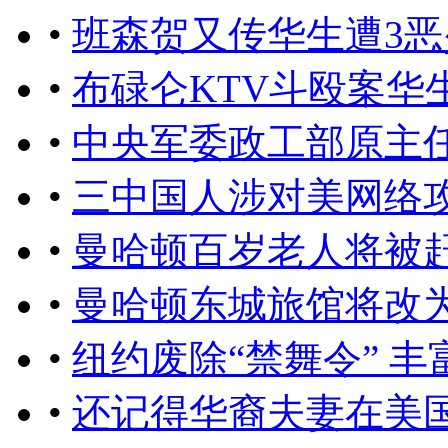
•
班森贺又传华生遭3恶
•
布碌仑KTV斗殴案华
•
中央军委政工部原主
•
三中国人涉对美网络
•
曼哈顿百岁老人将被
•
曼哈顿东城旅馆将改
•
纽约废除“禁舞令” 丰
•
还记得华裔夫妻在美