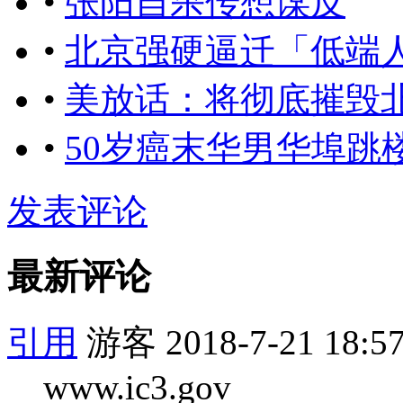
•
张阳自杀传想谋反
•
北京强硬逼迁「低端
•
美放话：将彻底摧毁
•
50岁癌末华男华埠跳
发表评论
最新评论
引用
游客
2018-7-21 18:5
www.ic3.gov