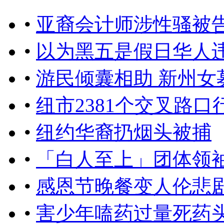
•
亚裔会计师涉性骚被
•
以为黑五是假日华人
•
游民倾囊相助 新州女
•
纽市2381个交叉路口
•
纽约华裔扔烟头被捕
•
「白人至上」团体领袖
•
感恩节晚餐变人伦悲
•
害少年嗑药过量死药