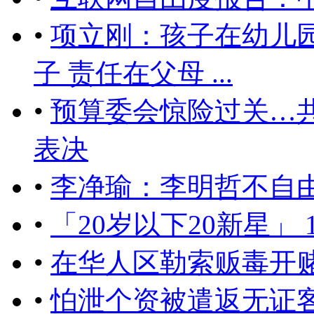
•
项立刚：孩子在幼儿
子 责任在父母 ...
•
预算委会惊险过关…
表决
•
李净瑜：李明哲不自
•
「20岁以下20新星」
•
在华人区勒索贩毒开
•
怕泄个资被遣返无证