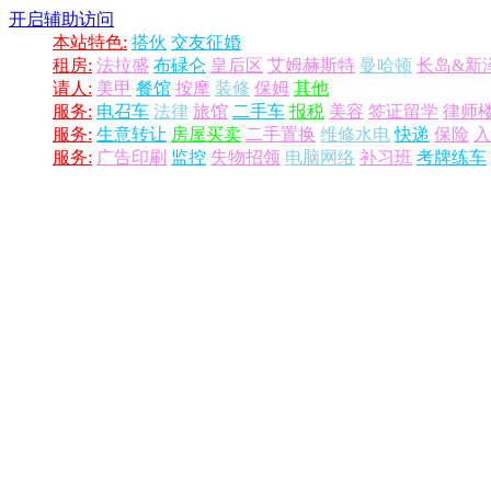
开启辅助访问
本站特色:
搭伙
交友征婚
租房:
法拉盛
布碌仑
皇后区
艾姆赫斯特
曼哈顿
长岛&新
请人:
美甲
餐馆
按摩
装修
保姆
其他
服务:
电召车
法律
旅馆
二手车
报税
美容
签证留学
律师
服务:
生意转让
房屋买卖
二手置换
维修水电
快递
保险
入
服务:
广告印刷
监控
失物招领
电脑网络
补习班
考牌练车