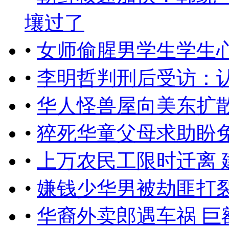
壤过了
•
女师偷腥男学生学生
•
李明哲判刑后受访：
•
华人怪兽屋向美东扩
•
猝死华童父母求助盼
•
上万农民工限时迁离 
•
嫌钱少华男被劫匪打
•
华裔外卖郎遇车祸 巨