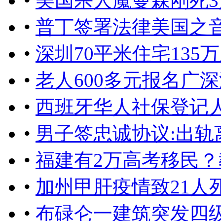
•
美国杀人魔曼森刚死
•
普丁签署法律美国之
•
深圳70平米住宅13
•
老人600多元报名广
•
西班牙华人社保登记人
•
男子签忠诚协议:出轨
•
福建有2万高考移民
•
加州甲肝疫情致21人
•
布碌仑一建筑突发四级