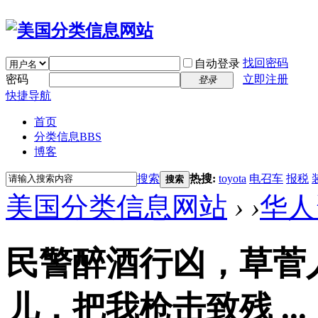
找回密码
自动登录
密码
立即注册
登录
快捷导航
首页
分类信息
BBS
博客
搜索
热搜:
toyota
电召车
报税
搜索
美国分类信息网站
›
›
华人
民警醉酒行凶，草菅
儿，把我枪击致残 ...