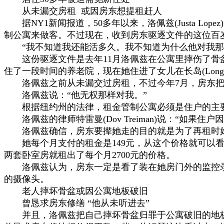
从未漏交房租 或因房东想提租赶人
据NY1新闻报道，50多年以来，洛佩兹(Justa L
制公寓来做客。不过现在，收到房东驱逐文件的这位百
“我不知道我还能活多久。我不知道为什么他对我那么
这份驱逐文件是去年11月洛佩兹在公寓里摔伤了骨
住了一段时间的养老院，现在她住进了女儿在长岛(Long Is
洛佩兹之前从未漏交过房租，不过今年7月，房东把
洛佩兹说：“他无权那样对我。”
根据纽约州的法律，租金管制公寓必须是住户的主要
洛佩兹的律师特雷曼(Dov Treiman)说：“如果
洛佩兹确信，房东要撵她走的目的就是为了再租时
她每个月支付的租金是149元，从这个价格就可以看
两套卧室房就租出了每个月2700元的价格。
洛佩兹认为，房东一定是看了装在她房门外的监控录
的摄像头。
老人摔坏骨盆或因公寓地板破旧
曾恳求房东修缮 “他从未听进去”
并且，洛佩兹把自己摔坏骨盆归罪于公寓破旧的地板