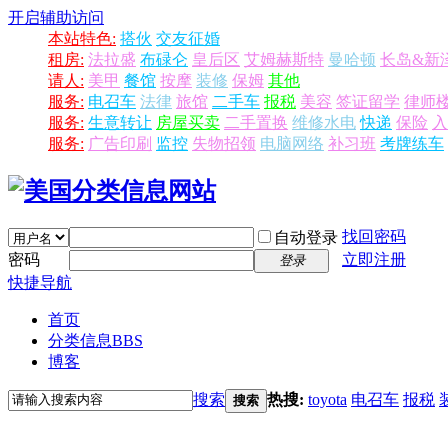
开启辅助访问
本站特色:
搭伙
交友征婚
租房:
法拉盛
布碌仑
皇后区
艾姆赫斯特
曼哈顿
长岛&新
请人:
美甲
餐馆
按摩
装修
保姆
其他
服务:
电召车
法律
旅馆
二手车
报税
美容
签证留学
律师
服务:
生意转让
房屋买卖
二手置换
维修水电
快递
保险
入
服务:
广告印刷
监控
失物招领
电脑网络
补习班
考牌练车
找回密码
自动登录
密码
立即注册
登录
快捷导航
首页
分类信息
BBS
博客
搜索
热搜:
toyota
电召车
报税
搜索