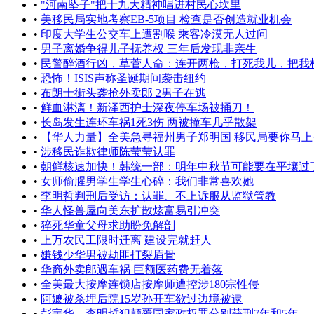
•
"河南坠子"把十九大精神唱进村民心坎里
•
美移民局实地考察EB-5项目 检查是否创造就业机会
•
印度大学生公交车上遭割喉 乘客冷漠无人过问
•
男子离婚争得儿子抚养权 三年后发现非亲生
•
民警醉酒行凶，草菅人命：连开两枪，打死我儿，把我枪击
•
恐怖！ISIS声称圣诞期间袭击纽约
•
布朗士街头袭抢外卖郎 2男子在逃
•
鲜血淋漓！新泽西护士深夜停车场被捅刀！
•
长岛发生连环车祸1死3伤 两被撞车几乎散架
•
【华人力量】全美急寻福州男子郑明国 移民局要你马上去打
•
涉移民诈欺律师陈莹莹认罪
•
朝鲜核速加快！韩统一部：明年中秋节可能要在平壤过
•
女师偷腥男学生学生心碎：我们非常喜欢她
•
李明哲判刑后受访：认罪、不上诉服从监狱管教
•
华人怪兽屋向美东扩散炫富易引冲突
•
猝死华童父母求助盼免解剖
•
上万农民工限时迁离 建设完就赶人
•
嫌钱少华男被劫匪打裂眉骨
•
华裔外卖郎遇车祸 巨额医药费无着落
•
全美最大按摩连锁店按摩师遭控涉180宗性侵
•
阿嬷被杀埋后院15岁孙开车欲过边境被逮
•
彭宇华、李明哲犯颠覆国家政权罪分别获刑7年和5年