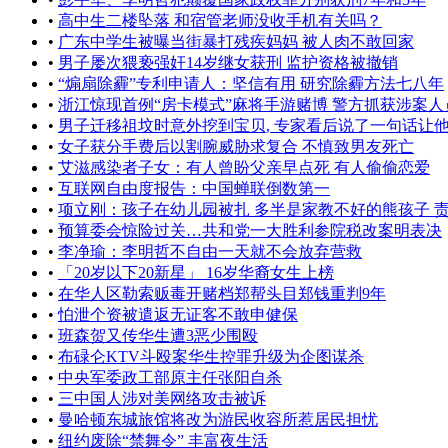
•
高中生二楼坠落 和宿管老师没收手机有关吗？
•
广东中学生被曝当街暴打残疾妈妈 被人肉不敢回家
•
男子屡次猥亵强奸14岁继女获刑 监护资格被撤销
•
“煽扇除霾”专利申请人：坚信有用 研究除霾方法七八年
•
浙江惊现首例“房卡模式”麻将手游赌博 警方抓获涉案人员57
•
男子迁移祖坟时意外挖到宝贝, 专家看后说了一句话让他不开
•
女子获分手费后以割腕威胁求复合 不慎致男友死亡
•
艾滋感染者子女：有人曾盼父亲早点死 有人偷偷恋爱
•
互联网自由度报告：中国蝉联倒数第一
•
项立刚：孩子在幼儿园被扎 多半是家教不好的熊孩子 责任在
•
预算委会惊险过关…共和党一大胜利参院税改案明表决
•
李净瑜：李明哲不自由一天就不会放弃营救
•
「20岁以下20新星」 16岁华裔女生上榜
•
在华人区勒索贩毒开赌档郑帮头目郑钱重判9年
•
怕泄个资被遣返无证客不敢申健保
•
班森贺又传华生遭3恶少围殴
•
布碌仑KTV斗殴案华生控罪升级为企图谋杀
•
中央军委政工部原主任张阳自杀
•
三中国人涉对美网络攻击被诉
•
曼哈顿东城旅馆将改为游民收容所惹居民担忧
•
纽约废除“禁舞令” 丰富夜生活