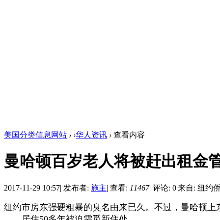
美国分类信息网站
›
›
华人资讯
›
查看内容
曼哈顿百岁老人将被赶出租金
2017-11-29 10:57
|
发布者:
施主
|
查看:
11467
|
评论: 0
|
来自: 纽约
纽约市房东强硬粗暴的臭名由来已久。不过，曼哈顿上
居住50多年被迫需觅新住处