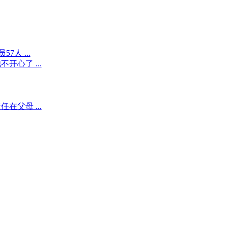
人 ...
心了 ...
父母 ...