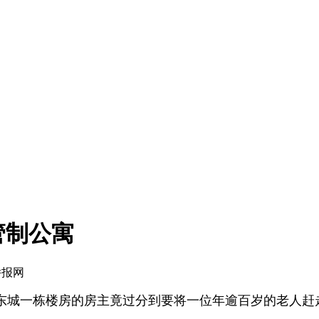
管制公寓
侨报网
东城一栋楼房的房主竟过分到要将一位年逾百岁的老人赶