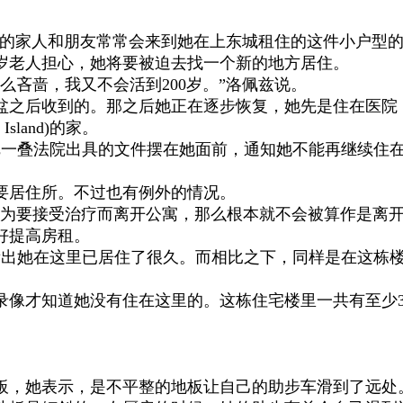
opez)的家人和朋友常常会来到她在上东城租住的这件小户型
岁老人担心，她将要被迫去找一个新的地方居住。
吝啬，我又不会活到200岁。”洛佩兹说。
盆之后收到的。那之后她正在逐步恢复，她先是住在医院
land)的家。
一叠法院出具的文件摆在她面前，通知她不能再继续住
居住所。不过也有例外的情况。
住户因为要接受治疗而离开公寓，那么根本就不会被算作是离开
好提高房租。
出她在这里已居住了很久。而相比之下，同样是在这栋
像才知道她没有住在这里的。这栋住宅楼里一共有至少
，她表示，是不平整的地板让自己的助步车滑到了远处