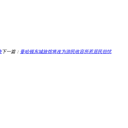
决
下一篇：
曼哈顿东城旅馆将改为游民收容所惹居民担忧