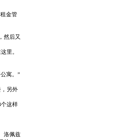
的租金管
，然后又
在这里。
公寓。”
楼，另外
3个这样
。洛佩兹