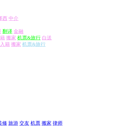
泽西
中介
楼
翻译
金融
籍
搬家
机票&旅行
白送
入籍
搬家
机票&旅行
装修
旅游
交友
机票
搬家
律师