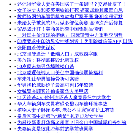
•
还记得华裔夫妻在美国买了一条街吗？交易扯皮了！
•
女子被丈夫和婆婆用铁锨打死 婆家却称其服毒自尽
•
教师搭网约车遭司机抢劫抛尸案开庭 嫌犯全程沉默
•
未婚女子被忽悠15万做多部位美容:含96次产后修复
•
贸易战开打！美商务部查中国铝制品倾销
•
「对民主价值观的拒绝」 国际谴责中方重判李明哲
•
印度要求中印边界实控线附近士兵删除微信等APP, 以防“间
•
张阳自杀传想谋反
•
北京强硬逼迁「低端人口」成敏感字眼
•
美放话：将彻底摧毁北韩政权
•
50岁癌末华男华埠跳楼自杀
•
北京驱逐低端人口美促中国确保弱势福利
•
车未礼让华男被撞骨折可索赔
•
华男掏枪威胁姪子最高可判15年监禁
•
女贼冒充顾客连偷多家华人美甲店
•
51天连杀4人 佛州连环杀人魔竟是纽约大学生
•
华人车辆刹车失灵布碌仑酿四车连环撞事故
•
植物人妻子卧床多年, 老公不甘寂寞和护工有染！
•
皇后区高中老师当“糖爹” 包养17岁女学生
•
为科技新贵赶华裔老租客？旧金山中国城爆租务纠纷
•
夫妻俩竟是彼此27年前的学前班同学