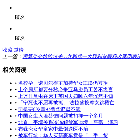
匿名
匿名
收藏
邀请
上一篇：
预算委会惊险过关…共和党一大胜利参院税改案明表
相关阅读
•
名校毕、诺贝尔得主加持华女H1B仍被拒
•
上个厕所都要分秒必争亚马逊员工苦不堪言
•
上万只臭虫在床下英国夫妇睡六年浑然不知
•
「宁死也不愿再被抓」 法拉盛按摩女跳楼亡
•
司机要8岁童补票华裔母不满
•
中国女生入境答错问题被扣押一个多月
•
北京、平壤关系冷冻解放军边境「严寒」演习
•
布碌仑女华童家中晕倒送医不治
•
被车行坑：华人买新豪车竟是「二手」货