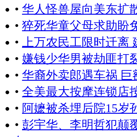
•
华人怪兽屋向美东扩
•
猝死华童父母求助盼
•
上万农民工限时迁离 
•
嫌钱少华男被劫匪打
•
华裔外卖郎遇车祸 巨
•
全美最大按摩连锁店按
•
阿嬷被杀埋后院15岁
•
彭宇华、李明哲犯颠覆