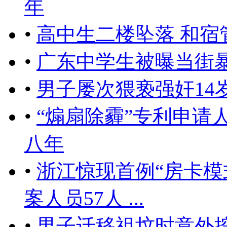
年
•
高中生二楼坠落 和
•
广东中学生被曝当街
•
男子屡次猥亵强奸14
•
“煽扇除霾”专利申请
八年
•
浙江惊现首例“房卡模
案人员57人 ...
•
男子迁移祖坟时意外挖