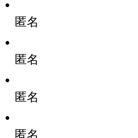
匿名
匿名
匿名
匿名