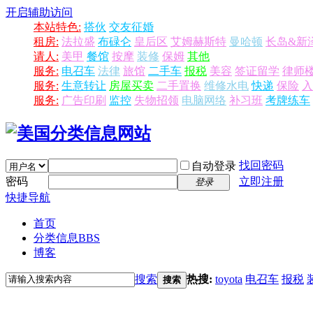
开启辅助访问
本站特色:
搭伙
交友征婚
租房:
法拉盛
布碌仑
皇后区
艾姆赫斯特
曼哈顿
长岛&新
请人:
美甲
餐馆
按摩
装修
保姆
其他
服务:
电召车
法律
旅馆
二手车
报税
美容
签证留学
律师
服务:
生意转让
房屋买卖
二手置换
维修水电
快递
保险
入
服务:
广告印刷
监控
失物招领
电脑网络
补习班
考牌练车
找回密码
自动登录
密码
立即注册
登录
快捷导航
首页
分类信息
BBS
博客
搜索
热搜:
toyota
电召车
报税
搜索