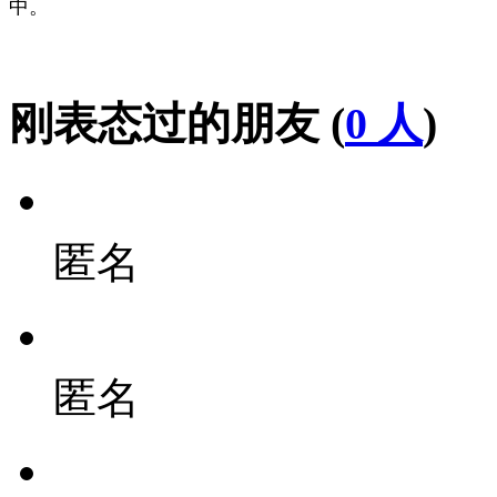
中。
刚表态过的朋友 (
0 人
)
匿名
匿名