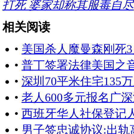
打死 婆家却称其服毒自尽
相关阅读
•
美国杀人魔曼森刚死
•
普丁签署法律美国之
•
深圳70平米住宅13
•
老人600多元报名广
•
西班牙华人社保登记人
•
男子签忠诚协议:出轨